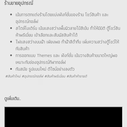
ร้านขายอุปกรณ์
เน้นการตกแต่งร้านโดยแบ่งฟังก์ชั่นของร้าน โชว์สินค้า และ
อุปกรณ์กอล์ฟ
สไตล์โมเดิร์น เน้นแสงสว่างพื้นผิวลายไม้สีเข้ม ทำให้มีมิติ ตู้โชว์สิน
ค้าพรีเมี่ยม เข้าเลือกและสัมผัสสินค้าได้
ไฟแสงสว่างบนฝ้า เพียงพอ ทำฝ้าสีดำทึบ เพิ่มความสว่างตู้โชว์ให้
กับสินค้า
การออกแบบ Themes และ ฟังก์ชั่น เน้นวางสินค้าขนาดใหญ่พอ
เหมาะกับช่องอุปกรณ์กีฬากอล์ฟ
ทันสมัย รูปแบบใหม่ ดีไซน์อย่างลงตัว
#สินค้าใหม่ #อุปกรณ์กอล์ฟ #สินค้าพรีเมี่ยม #สินค้าค้าขายดี
ดูเพิ่มเติม..