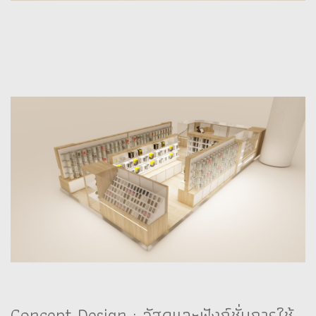
Concept Design : วัสดุและฟังก์ชั่นการใช้