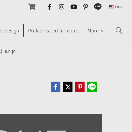
EN
et design
Prefabricated furniture
More
 นนทบุรี