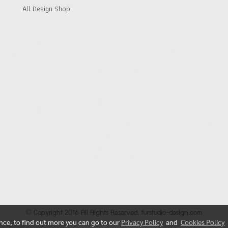
All Design Shop
© Copyright 2016 All Rights Reserved. furstudio-design.com
ence, to find out more you can go to our
Privacy Policy
and
Cookies Policy