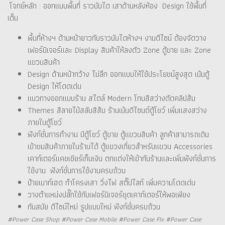
โจทย์หลัก : ออกแบบพื้นที่ ราวบันได เสาด้านหลังห้อง Design ใช้พื้นที่
เต็ม
พื้นที่ห้างฯ ด้านหน้ายาวกับราวบันไดห้างฯ งานดีไซน์ ต้องจัดวาง
เฟอร์นิเจอร์และ Display สินค้าให้ลงตัว Zone ตู้ขาย และ Zone
แขวนสินค้า
Design ด้านหน้ากว้าง ไม่ลึก ออกแบบให้ใช้ประโยชน์สูงสุด เน้นตู้
Design ให้โดดเด่น
แนวทางออกแบบร้าน สไตล์ Modern โทนสีสว่างตัดคลิปส้ม
Themes สีลายไม้สลับสีส้ม ร้านเน้นดีไซนต์ตู้โชว์ เพิ่มแสงสว่าง
ภายในตู้โชว์
ฟังก์ชั่นการทำงาน มีตู้โชว์ ตู้ขาย ตู้แขวนสินค้า ลูกค้าสามารถเดิน
เข้าชมสินค้าภายในร้านได้ ตู้แขวงเกี่ยวสำหรับแขวน Accessories
เคาท์เตอร์แคชเชียร์เก็บเงิน ตกแต่งให้เข้ากับร้านและเพิ่มฟังก์ชั่นการ
ใช้งาน ฟังก์ชั่นการใช้งานครบถ้วน
ป้ายเบาท์เฮด ทำโครงเสา วิ่งไฟ สติ๊ปไลท์ เพิ่มความโดดเด่น
วางตำแหน่งปลั๊กใช้กับเฟอร์นิเจอร์ชุดเคาท์เตอร์ให้พอเพียง
ทันสมัย ดีไซน์ใหม่ รูปแบบใหม่ ฟังก์ชั่นครบถ้วน
#Power Case Shop #Power Case Mobile #Power Case FIx #Power Case