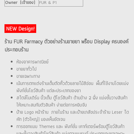
Owner (เจ้าของ)
FUR & P1
NEW Design!
ร้าน FUR Farmacy ตัวอย่างร้านขายยา พร็อบ Display ครบองค์
ประกอบร้าน
ห้องอาคารพาณิชย์
ขายยาทั่วไป
ขายเฉพาะทาง
เน้นการตกแต่งร้านเต็มตัดคิ้วด้วยลายไม้สีอ่อน พื้นที่ใช้งานโดยแบ่ง
ฟังก์ชั่นโชว์สินค้า แต่ละประเภทของยา
สไตล์โมเดิร์น บิ้วเต็ม ตู้โชว์สินค้า ด้านข้าง 2 ฝั่ง แบ่งชั้นวางสินค้า
ให้เหมาะสมกับตัวสินค้า ง่ายต่อการหยิบจับ
ป้าย Logo หน้าร้าน ภายในร้าน และป้ายเภสัชประจำร้าน Leser ได
คัท (ตัวใหญ่) มองเห็นชัดเจน
การออกแบบ Themes และ ฟังก์ชั่น เคาท์เตอร์พร้อมตู้โชว์สินค้า
และชั้นวางสินค้าโชว์สินค้า แบ่งตามแบรนด์ ประเภทของยาเฉพาะ