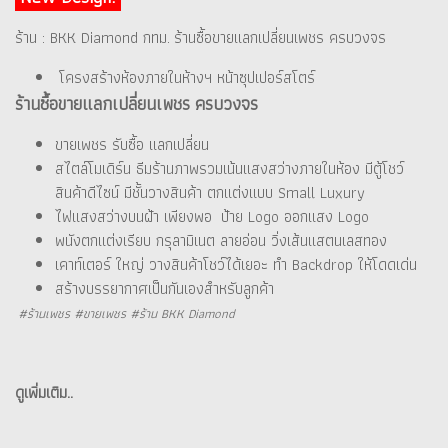
ร้าน : BKK Diamond กทม. ร้านซื้อขายแลกเปลี่ยนเพชร ครบวงจร
โครงสร้างห้องภายในห้างฯ หน้าซุปเปอร์สโตร์
ร้านซื้อขายแลกเปลี่ยนเพชร ครบวงจร
ขายเพชร รับซื้อ แลกเปลี่ยน
สไตล์โมเดิร์น ธีมร้านภาพรวมเน้นแสงสว่างภายในห้อง มีตู้โชว์
สินค้าดีไซน์ มีชั้นวางสินค้า ตกแต่งแบบ Small Luxury
ไฟแสงสว่างบนฝ้า เพียงพอ ป้าย Logo ออกแสง Logo
พนังตกแต่งเรียบ กรุลามิเนต ลายอ่อน วิ่งเส้นแสตนเลสทอง
เคาท์เตอร์ ใหญ่ วางสินค้าโชว์ได้เยอะ ทำ Backdrop ให้โดดเด่น
สร้างบรรยากาศเป็นกันเองสำหรับลูกค้า
#ร้านเพชร #ขายเพชร #ร้าน BKK Diamond
ดูเพิ่มเติม..