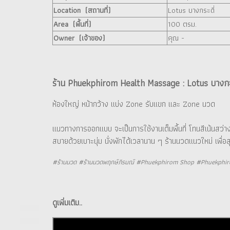
Location (สถานที่)
Lotus บางกระดี่
Area (พื้นที่)
100 ตรม.
Owner (เจ้าของ)
คุณ -
ร้าน Phuekphirom Health Massage : Lotus บางกะ
ห้องใหญ่ หน้ากว้าง แบ่ง Zone รับแขก และ Zone นวด
แนวทางการออกแบบ จะเป็นการใช้งานเต็มพื้นที่ โทนสีเน้นสว
สบายด้วยเบาะนุ่ม นั่งพักได้เวลานาน ๆ ร้านนวดแนวใหม่ เพื่อส
#ร้านนวด #ร้านนวดพฤกษ์ภิรมณ์ #Phuekphirom Shop #Phuekphir
ดูเพิ่มเติม..