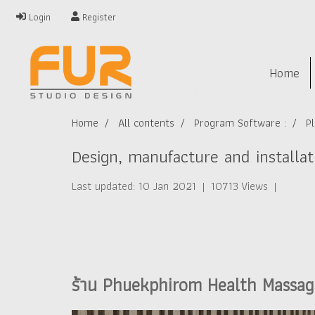
Login
Register
Home
Home
All contents
Program Software :
P
Design, manufacture and installa
Last updated: 10 Jan 2021
|
10713 Views
|
ร้าน Phuekphirom Health Massage