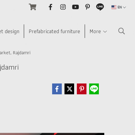
EN
et design
Prefabricated furniture
More
arket, Rajdamri
jdamri