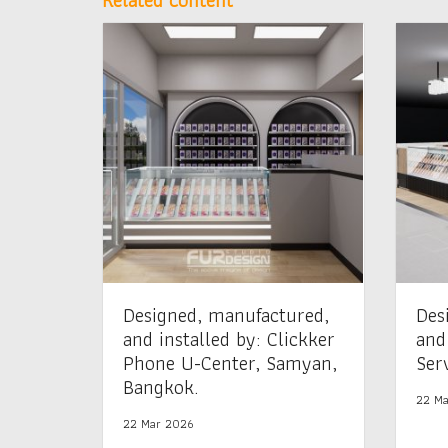
Related content
Designed, manufactured,
Des
and installed by: Clickker
and
Phone U-Center, Samyan,
Serv
Bangkok.
22 Ma
22 Mar 2026