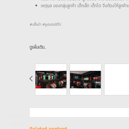
เหตุผล ของกลุ่มลูกค้า เด็กเล็ก เด็กโต จึงต้องให้ลูกค้า
#เสื้อผ้า #ซูปเปอร์ฮีโร่
ดูเพิ่มเติม..