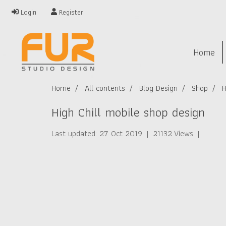
Login
Register
Home
Home
All contents
Blog Design
Shop
H
High Chill mobile shop design
Last updated: 27 Oct 2019
|
21132 Views
|