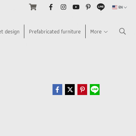
EN
et design
Prefabricated furniture
More