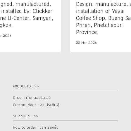
igned, manufactured,
Design, manufacture, 
 installed by: Clickker
installation of Yayai
ne U-Center, Samyan,
Coffee Shop, Bueng S
gkok.
Phran, Phetchabun
Province.
r 2026
22 Mar 2026
PRODUCTS : >>
Order : ทำตามออร์เดอร์
Custom Made : งานประดิษฐ์
SUPPORTS : >>
How to order : วิธีการสั่งซื้อ