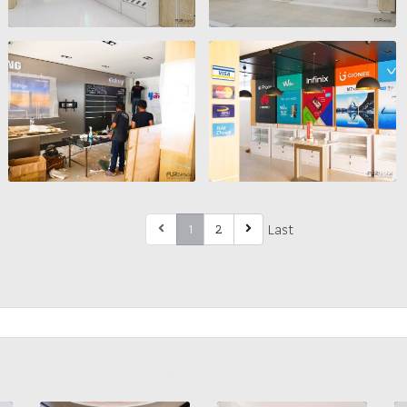
First
Last
1
2