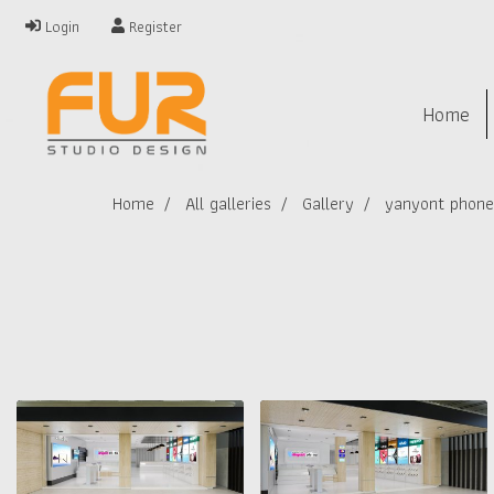
Login
Register
Home
Home
All galleries
Gallery
yanyont phone