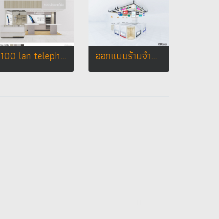
100 lan telephone shop
ออกแบบร้านจำหน่ายมือถือ ร้าน Yanyont Phone โลตัสเอ็กเพรส อ.เมือง จ.ชัยภูมิ