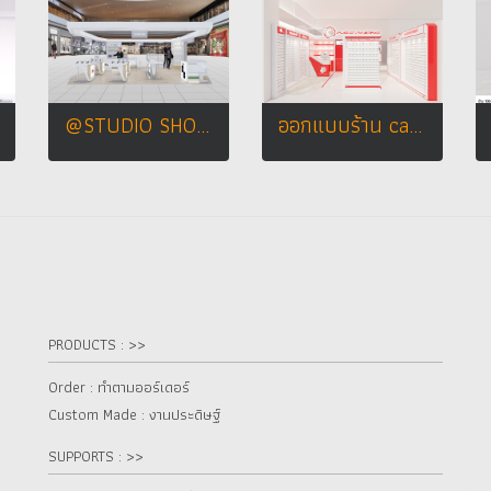
@STUDIO SHOP DESIGN
ออกแบบร้าน case phone บิ๊กซี จ.นครสวรรค์
PRODUCTS : >>
Order : ทำตามออร์เดอร์
Custom Made : งานประดิษฐ์
SUPPORTS : >>