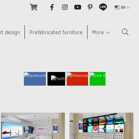
EN
et design
Prefabricated furniture
More