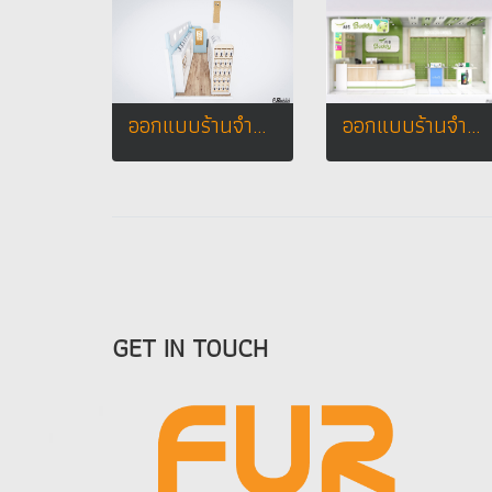
ออกแบบร้านจำหน่ายมือถือ ร้านโฟนโฟน เทสโก้โลตัส อำเภอเสนา จังหวัดพระนครศรีอยุธยา
ออกแบบร้านจำหน่ายมือถือ Ais buddy เทสโก้โลตัส อ.ปักธงชัย จ.นครราชสีมา
GET IN TOUCH