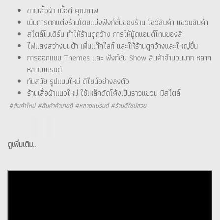
ขายเสื้อผ้า เนื้อดี คุณภาพ
เน้นการตกแต่งร้านโดยแบ่งฟังก์ชั่นของร้าน โชว์สินค้า แขวนสินค้า
สไตล์โมเดิร์น ทำให้ร้านดูกว้าง การให้มู้ดแอนด์โทนของสี
ไฟแสงสว่างบนฝ้า เพิ่มแท๊กไลท์ และให้ร้านดูกว้างและใหญ่ขึ้น
การออกแบบ Themes และ ฟังก์ชั่น Show สินค้าจำนวนมาก หลาก
หลายแบรนด์
ทันสมัย รูปแบบใหม่ ดีไซน์อย่างลงตัว
ร้านเสื้อผ้าแนวใหม่ ใช้เหล็กดัดโค้งเป็นราวแขวน มีสไตล์
#สินค้าใหม่ #สินค้าค้าขายดี #หลายแบรนด์ #ร้านดีไซน์สวย
ดูเพิ่มเติม..