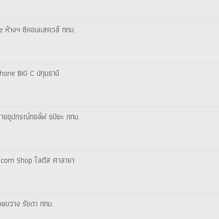
ne ห้างฯ ซีคอนแสควส์ กทม.
Phone BIG C ปทุมธานี
ขายอุปกรณ์กอล์ฟ ธนิยะ กทม.
elecom Shop โลตัส ศาลายา
้วยขวาง รัชดา กทม.