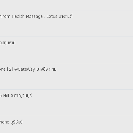
phirom Health Massage : Lotus บางกะดี่
อปทุมธานี
hone (2) @GateWay บางซื่อ กทม.
a Hill จ.กาญจนบุรี
one บุรีรัมย์