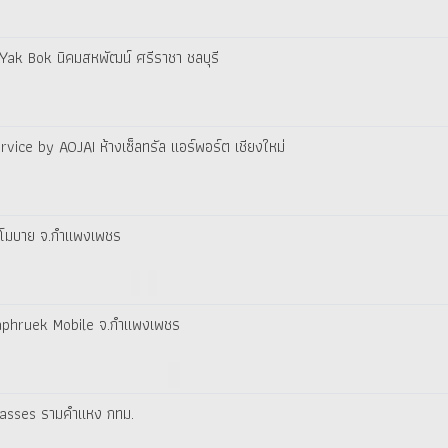
 Yak Bok นิคมสหพัฒน์ ศรีราชา ชลบุรี
ervice by AOJAI ห้างเซ็ลทรัล แอร์พอร์ต เชียงใหม่
ิ โมบาย จ.กำแพงเพชร
anaphruek Mobile จ.กำแพงเพชร
Glasses รามคำแหง กทม.