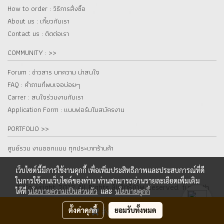
How to order : วิธีการสั่งซื้อ
About us : เกี๋ยวกับเรา
Contact us : ติดต่อเรา
COMMUNITY : >>
Forum : ข่าวสาร บทความ น่าสนใจ
FAQ : คำถามที่พบเจอบ่อยๆ
Carrer : สนใจร่วมงานกับเรา
Application Form : แบบฟอร์มใบสมัครงาน
PORTFOLIO >>
ศูนย์รวม งานออกแบบ ทุกประเภทร้านค้า
เว็บไซต์นี้มีการใช้งานคุกกี้ เพื่อเพิ่มประสิทธิภาพและประสบการณ์ที่ดี
ในการใช้งานเว็บไซต์ของท่าน ท่านสามารถอ่านรายละเอียดเพิ่มเติม
© Copyright 2012 All Rights ลิขสิทธิ์ภาพ Reserved. fur.co.th
ได้ที่
นโยบายความเป็นส่วนตัว
และ
นโยบายคุกกี้
ผู้เข้าชมวันนี้
5,049
ตั้งค่าคุกกี้
สั่งซื้อสินค้า
ยอมรับทั้งหมด