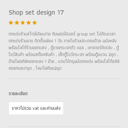
Shop set design 17
ตกแต่งร้านสไตล์เรียบง่าย กับเฟอร์นิเจอร์ group set ไม่ต้องเวลา
ตกแต่งร้านนาน ติดตั้งเพียง 1 วัน ภายในร้านประกอบด้วย ผนังหลัง
พร้อมโลโก้ร้านออกแสง , ตู้ขายกระจกตัว แอล , เคาเตอร์คิดเงิน , ตู้
โชว์สินค้า พร้อมสต๊อคสินค้า , เซ็ทตู้โขว์กระจก พร้อมตู้แขวน 2ชุด ,
ป้ายไฟอคิลิคออกแสง 1 ป้าย , แถบไม้กรุผนังตกแต่ง พร้อมโลโก้อคิลิ
คออกแสง1ชุด , โคมไฟห้อย2ชุด
รายละเอียด
ราคาไม่รวม vat และค่าขนส่ง