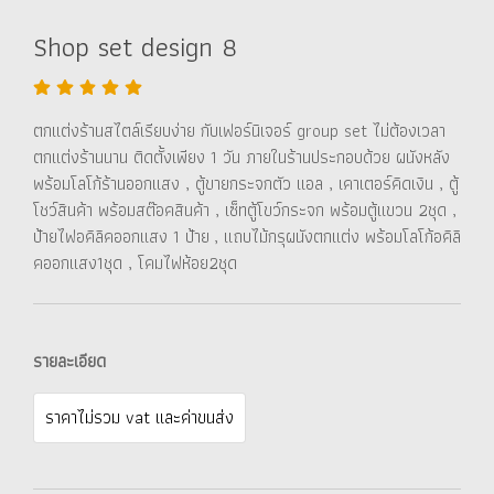
Shop set design 8
ตกแต่งร้านสไตล์เรียบง่าย กับเฟอร์นิเจอร์ group set ไม่ต้องเวลา
ตกแต่งร้านนาน ติดตั้งเพียง 1 วัน ภายในร้านประกอบด้วย ผนังหลัง
พร้อมโลโก้ร้านออกแสง , ตู้ขายกระจกตัว แอล , เคาเตอร์คิดเงิน , ตู้
โชว์สินค้า พร้อมสต๊อคสินค้า , เซ็ทตู้โขว์กระจก พร้อมตู้แขวน 2ชุด ,
ป้ายไฟอคิลิคออกแสง 1 ป้าย , แถบไม้กรุผนังตกแต่ง พร้อมโลโก้อคิลิ
คออกแสง1ชุด , โคมไฟห้อย2ชุด
รายละเอียด
ราคาไม่รวม vat และค่าขนส่ง