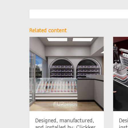
Related content
Designed, manufactured,
Des
and installed by: Clickker
inst