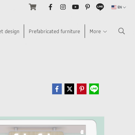
EN
et design
Prefabricated furniture
More