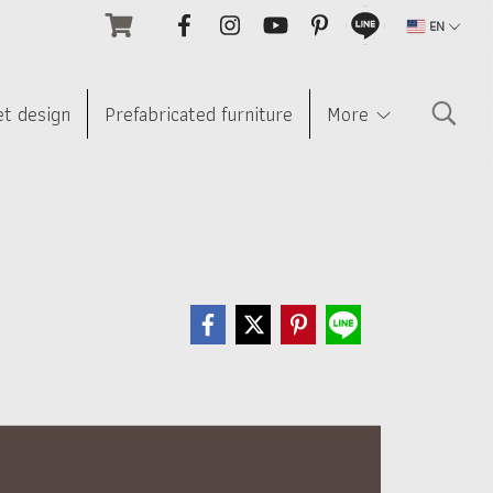
EN
et design
Prefabricated furniture
More