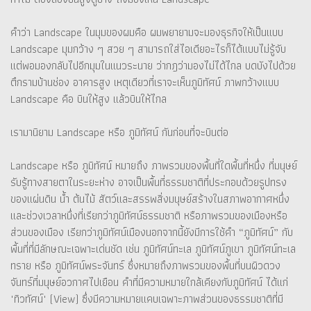
คำว่า Landscape ในมุมของผมคือ ผมพยายามจะมองธุรกิจให้เป็นแบบ
Landscape มุมกว้าง ๆ สวย ๆ สามารถใส่ไอเดียอะไรก็ได้แบบไม่รู้จับ
แต่พอมองกลับไปอีกมุมในแนวระนาย ว่ากฎว่ามองไม่ได้ไกล บดบังไปด้วย
ตึกรามบ้านช่อง อาคารสูง เหตุเดียวที่เราจะเห็นภูมิทัศน์ ภาพกว้างแบบ
Landscape คือ บินให้สูง แล้วบินให้ไกล
เรามานิยาม Landscape หรือ ภูมิทัศน์ กันก่อนที่จะบินต่อ
Landscape หรือ ภูมิทัศน์ หมายถึง ภาพรวมของพื้นที่ใดพื้นที่หนึ่ง ที่มนุษย์
รับรู้ทางสายตาในระยะห่าง อาจเป็นพื้นที่ธรรมชาติที่ประกอบด้วยรูปทรง
ของแผ่นดิน น้ำ ต้นไม้ สัตว์และสรรพสิ่งมนุษย์สร้างในสภาพอากาศหนึ่ง
และช่วงเวลาหนึ่งที่เรียกว่าภูมิทัศน์ธรรมชาติ หรือภาพรวมของเมืองหรือ
ส่วนของเมือง เรียกว่าภูมิทัศน์เมืองนอกจากนี้ยังมีการใช้คำ “ภูมิทัศน์” กับ
พื้นที่ที่มีลักษณะเฉพาะเด่นชัด เช่น ภูมิทัศน์ทะเล ภูมิทัศน์ภูเขา ภูมิทัศน์ทะเล
ทราย หรือ ภูมิทัศน์พระจันทร์ ซึ่งหมายถึงภาพรวมของพื้นที่บนผิวดวง
จันทร์ที่มนุษย์อวกาศไปเยือน คำที่มีความหมายใกล้เคียงกับภูมิทัศน์ ได้แก่
"ทิวทัศน์" (View) ซึ่งมีความหมายแคบเฉพาะภาพส่วนของธรรมชาติที่มี