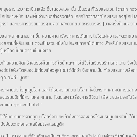
งกฤษราว 20 กว่าปีมาแล้ว ซึ่งในช่วงเวลานั้น เป็นเวลาที่โรงแรมเชน (chain ho
โรปอย่างหนัก และเพิ่มจำนวนอย่างรวดเร็ว เรียกได้ว่าตลาดโรงแรมของยุโรปและ
ามหรูหรา และบริการด้วยมาตรฐานความสะดวกสบายครบวงจร (บางครั้งก็เกินความ
ทางและหลากหลายมาก ขึ้น ความคาดหวังจากการเดินทางไม่ใช่แค่ความสะดวกสบาย 
เพียงสถานที่หลับนอน แต่จะเป็นส่วนหนึ่งในประสบการณ์เดินทาง สำหรับโรงแรมเชนที
ผู้บริโภคที่นิยมความเป็นปัจเจก
างด้านความคิดสร้างสรรค์ในการดีไซน์ และการใส่ใจในเรื่องบริการทดแทน จึงเป็น
อไลฟ์สไตล์ของนักท่องเที่ยวยุคใหม่ได้ดีกว่า จึงกลายเป็น “โรงแรมทางเลือก”
คุณศัพท์ “บูติก”
ว กระจายตัวทั่วทุกมุมโลก และได้รับความนิยมทั่วโลก ทั้งนี้เพราะทัศนคติการแส
งแรมบูติกที่มีความหลากหลาย (โดยเฉพาะเรื่องการดีไซน์) เพื่อ ตอบสนองกับไลฟ์
“premium-priced hotel”
ำให้นักเดินทางจากทุกมุมโลกรู้จักและเข้าถึงการจองของโรงแรมบูติกเหล่านี้ ได้ม
ป็นปัจจัยบวกต่อกระแสนิยมโรงแรมบูติก
ปี แต่โรงแรมที่อ้างตัวเองเป็น “บูติก” หลายแห่งมักมุ่งเน้นแค่การดีไซน์ และไม