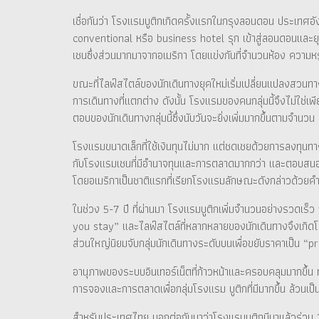
เชื่อกันว่า โรงแรมบูติกเกิดครั้งแรกในกรุงลอนดอน ประเทศอั
conventional หรือ business hotel รุก เข้าสู่ลอนดอนและยุ
เชนซึ่งส่วนมากมาจากอเมริกา โดยแข่งกันที่จำนวนห้อง คว
ขณะที่ไลฟ์สไตล์ของนักเดินทางยุคใหม่เริ่มเปลี่ยนแปลงสวน
การเดินทางที่แตกต่าง ดังนั้น โรงแรมของคนกลุ่มนี้จึงไม่ใช่
ตอบของนักเดินทางกลุ่มนี้ซึ่งนับวันจะยิ่งเพิ่มมากขึ้นตามจำนวน 
โรงแรมขนาดเล็กที่ใช้เงินทุนไม่มาก แต่ชดเชยด้วยการลงทุนท
กับโรงแรมเชนที่มีอำนาจทุนและการตลาดมากกว่า และตอบสนองต่
โดยอเมริกาเป็นชาติแรกที่เรียกโรงแรมลักษณะดังกล่าวด้วยคำ
ในช่วง 5-7 ปี ที่ผ่านมา โรงแรมบูติกเพิ่มจำนวนอย่างรวดเร็
you stay” และไลฟ์สไตล์ที่หลากหลายของนักเดินทางจึงเกิดโร
ส่วนใหญ่นิยมจับกลุ่มนักเดินทางระดับบนเพื่อขยับราคาเป็น 
อานุภาพของระบบอินเทอร์เน็ตที่ก้าวหน้าและครอบคลุมมากขึ้น ท
การจองและการตลาดเพื่อกลุ่มโรงแรม บูติกที่มีมากขึ้น ล้วนเ
สำหรับประเทศไทย บอกต่อกันมาว่าโรงแรมบูติกมีมาแล้วร่วม 10 