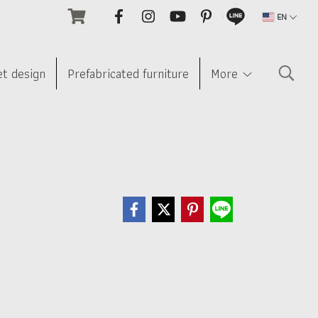
EN
et design
Prefabricated furniture
More