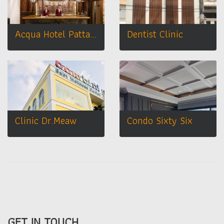
Acqua Hotel Pattaya
Dentist Clinic
Clinic Dr.Meaw
Condo Sixty Six
GET IN TOUCH