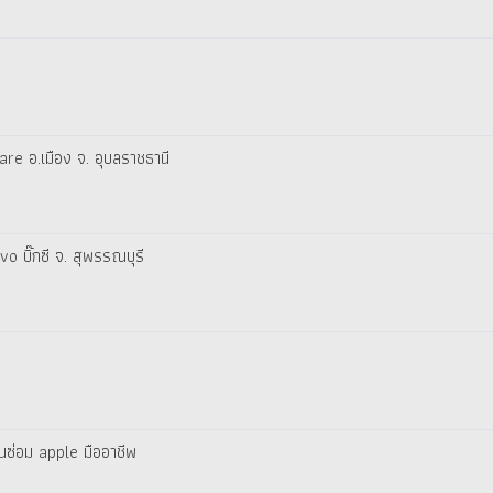
re อ.เมือง จ. อุบลราชธานี
o บิ๊กซี จ. สุพรรณบุรี
นซ่อม apple มืออาชีพ