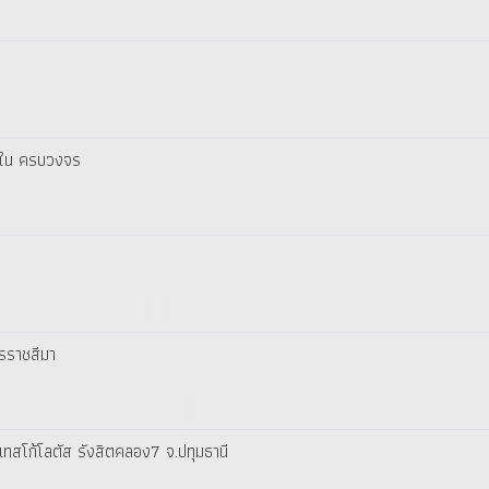
ายใน ครบวงจร
ครราชสีมา
ทสโก้โลตัส รังสิตคลอง7 จ.ปทุมธานี