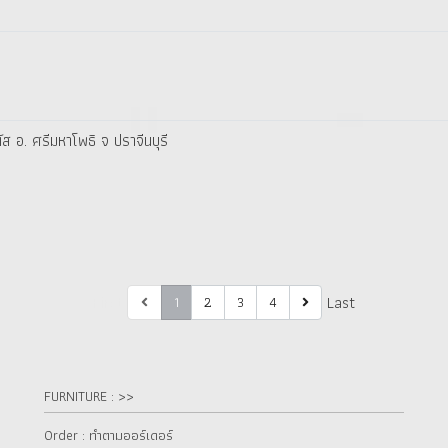
 อ. ศรีมหาโพธิ จ ปราจีนบุรี
First
Last
1
2
3
4
FURNITURE : >>
Order : ทำตามออร์เดอร์