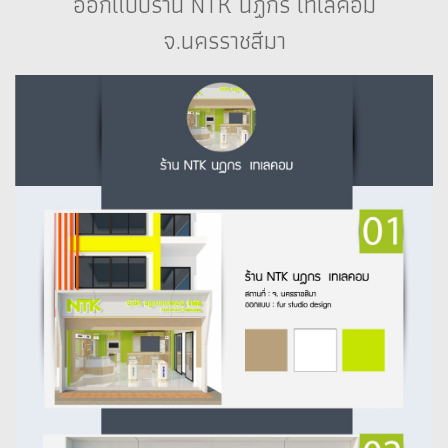
ออกแบบร้าน NTK นฏกร เทเลคอม
จ.นครราชสีมา