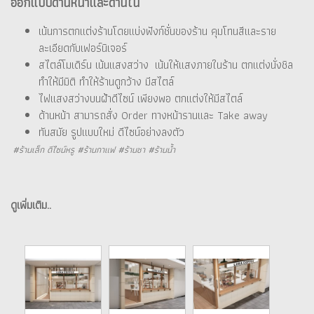
ออกแบบด้านหน้าและด้านใน
เน้นการตกแต่งร้านโดยแบ่งฟังก์ชั่นของร้าน คุมโทนสีและราย
ละเอียดกับเฟอร์นิเจอร์
สไตล์โมเดิร์น เน้นแสงสว่าง เน้นให้แสงภายในร้าน ตกแต่งนั่งชิล
ทำให้มีมิติ ทำให้ร้านดูกว้าง มีสไตล์
ไฟแสงสว่างบนฝ้าดีไซน์ เพียงพอ ตกแต่งให้มีสไตล์
ด้านหน้า สามารถสั่ง Order ทางหน้ารานและ Take away
ทันสมัย รูปแบบใหม่ ดีไซน์อย่างลงตัว
#ร้านเล็ก ดีไซน์หรู #ร้านกาแฟ #ร้านชา #ร้านน้ำ
ดูเพิ่มเติม..