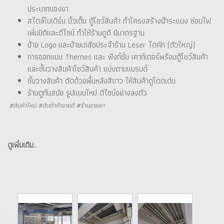
ประเภทของยา
สไตล์โมเดิร์น บิ้วเต็ม ตู้โชว์สินค้า ทำโครงสร้างฝ้าระแนง ซ่อนไฟ
เพิ่มมิติและดีไซน์ ทำให้ร้านดูดี มีมาตรฐาน
ป้าย Logo และป้ายเภสัชประจำร้าน Leser ไดคัท (ตัวใหญ่)
การออกแบบ Themes และ ฟังก์ชั่น เคาท์เตอร์พร้อมตู้โชว์สินค้า
และชั้นวางสินค้าโชว์สินค้า แบ่งตามแบรนด์
ชั้นวางสินค้า ตัดด้วยพื้นหลังสีขาว ให้สินค้าดูโดดเด่น
ร้านดูทันสมัย รูปแบบใหม่ ดีไซน์อย่างลงตัว
#สินค้าใหม่ #สินค้าค้าขายดี #ร้านขายยา
ดูเพิ่มเติม..