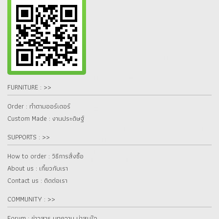
FURNITURE : >>
Order : ทำตามออร์เดอร์
Custom Made : งานประดิษฐ์
SUPPORTS : >>
How to order : วิธีการสั่งซื้อ
About us : เกี๋ยวกับเรา
Contact us : ติดต่อเรา
COMMUNITY : >>
Forum : ข่าวสาร บทความ น่าสนใจ