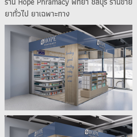
ร้าน Hope Phramacy พัทยา ชลบุรี ร้านขาย
ยาทั่วไป ยาเฉพาะทาง