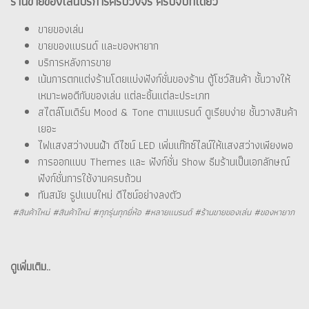
ร้านขายของเล่นบริการครบวงจร ครบจบที่เดียว
ขายของเล่น
ขายของแบรนด์ และของหายาก
บริการหลังการขาย
เน้นการตกแต่งร้านโดยแบ่งฟังก์ชั่นของร้าน ตู้โชว์สินค้า ชั้นวางให้
เหมาะพอดีกับของเล่น แต่ละชิ้นแต่ละประเภท
สไตล์โมเดิร์น Mood & Tone ตามแบรนด์ ดูเรียบง่าย ชั้นวางสินค้า
เยอะ
ไฟแสงสว่างบนฝ้า ดีไซน์ LED เพิ่มแท๊กซ์ไลน์ให้แสงสว่างเพียงพอ
การออกแบบ Themes และ ฟังก์ชั่น Show ธีมร้านเป็นเอกลักษณ์
ฟังก์ชั่นการใช้งานครบถ้วน
ทันสมัย รูปแบบใหม่ ดีไซน์อย่างลงตัว
#สินค้าใหม่ #สินค้าใหม่ #ทุกรุ่นทุกยี่ห้อ #หลายแบรนด์ #ร้านขายของเล่น #ของหายาก
ดูเพิ่มเติม..