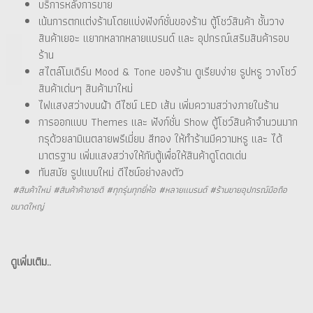
บริการหลังการขาย
เน้นการตกแต่งร้านโดยแบ่งฟังก์ชั่นของร้าน ตู้โชว์สินค้า ชั้นวาง
สินค้าเยอะ แยากหลากหลายแบรนด์ และ อุปกรณ์เสริมสินค้ารอบ
ร้าน
สไตล์โมเดิร์น Mood & Tone ของร้าน ดูเรียบง่าย รูปหรู วางโชว์
สินค้าเด่นๆ สินค้ามาใหม่
ไฟแสงสว่างบนฝ้า ดีไซน์ LED เส้น เพิ่มความสว่างภายในร้าน
การออกแบบ Themes และ ฟังก์ชั่น Show ตู้โชว์สินค้าจำนวนมาก
กรุด้วยลามิเนตลายพรีเมี่ยม สีทอง ให้ทำร้านมีความหรู และ ได้
มาตรฐาน เพิ่มแสงสว่างให้กับตู้เพื่อให้สินค้าดูโดดเด่น
ทันสมัย รูปแบบใหม่ ดีไซน์อย่างลงตัว
#สินค้าใหม่ #สินค้าค้าขายดี #ทุกรุ่นทุกยี่ห้อ #หลายแบรนด์ #ร้านขายอุปกรณ์มือถือ
ขนาดใหญ่
ดูเพิ่มเติม..