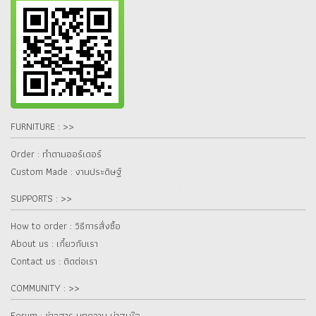
FURNITURE : >>
Order : ทำตามออร์เดอร์
Custom Made : งานประดิษฐ์
SUPPORTS : >>
How to order : วิธีการสั่งซื้อ
About us : เกี๋ยวกับเรา
Contact us : ติดต่อเรา
COMMUNITY : >>
Forum : ข่าวสาร บทความ น่าสนใจ