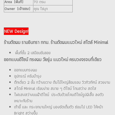
Area (พื้นที่)
70 ตรม.
Owner (เจ้าของ)
คุณ ไข่มุก
NEW Design!
ร้านตัดผม รามอินทรา กทม. ร้านตัดผมแนวใหม่ สไตล์ Minimal
พื้นที่ชั้น 2 เสมือนชันลอย
ออกแบบดีไซน์ ทรงผม วัยรุ่น แนวใหม่ ครบวงจรจบที่เดียว
ออกแบบทรงผม
อุปกรณ์ ครีมบำรุง
ตึกเดี่ยว 2 ชั้น กว้างขวาง ต้นไม้ใหญ่ล้อมรอบ วิวทิวทัศน์ สวยงาม
สไตล์ Mininal เรียบง่าย สบาย ๆ ดีไซน์ โทนสว่าง สดใส
ไฟแสงสว่างบนฝ้าดีไซน์ ประดับด้วยโคมดีไซน์รูปผีเสื้อ ลงตัว
เหมาะกับร้าน
เก้าอี้ และ กระจกบานใหญ่ มองชัดเต็มตัว ซ่อนไป LED ให้หน้า
Bright สว่างขึ้น