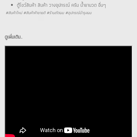
ตู้โชว์สินค้า สินค้า วางอุปกรณ์ ครีม น้ำยานวด อื่นๆ
#สินค้าใหม่ #สินค้าค้าขายดี #ร้านตัดผม #อุปกรณ์บำรุงผม
ดูเพิ่มเติม..