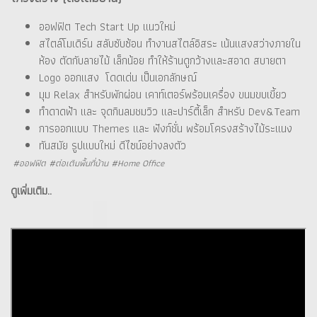
ออฟฟิต Tech Start Up แนวใหม่
สไตล์โมเดิร์น สลับซับซ้อน ทำงานสไตล์อิสระ เน้นแสงสว่างภายใน
ห้อง ตัดกับลายไม้ เล็กน้อย ทำให้ร้านดูกว้างและสอาด สบายตา
Logo ออกแสง โดดเด่น เป็นเอกลักษณ์
มุม Relax สำหรับพักผ่อน เคาท์เตอร์พร้อมเครื่อง ขนมขบเขี้ยว
ทำดาดฟ้า และ จุดกินลมชมวิว และปาร์ตี้เล็ก สำหรับ Dev&Team
การออกแบบ Themes และ ฟังก์ชั่น พร้อมโครงสร้างไม้ระแนง
ทันสมัย รูปแบบใหม่ ดีไซน์อย่างลงตัว
#ออฟฟิต #ต่อเติมพื้นที่บ้าน #Home Office
ดูเพิ่มเติม..