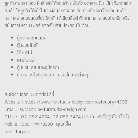
ลูกค้าสามารถมองเห็นสินค้าได้รอบด้าน พื้นที่ตรงกลางเป็น เป็นโต๊ะทดลอง
สินค้า ให้ลูกค้าได้เข้าไปสัมผัสและทดลองเล่น ทางร้านจัดจำหน่ายสินค้า
หลากหลายแบรนด์เพื่อให้ลูกค้าได้เลือกสินค้าที่หลากหลาย ตอบโจทยืทุกฟัง
ก์ชั่นการใช้งาน เฟอร์นิเจอร์ในร้านประกอบไปด้วย
ตู้กระจกขายสินค้า
ตู้แขวนสินค้า
โต๊ะเดโม่
เคาน์เตอร์
ตู้แขวนเคส และอุปกรณ์
ป้ายกล่องไฟออกแสง แบรนด์มือถือต่างๆ
สนใจงานออกแบบติดต่อได้ที่....
Website : https://www.furstudio-design.com/category/4303
Email : surachai.p@furstudio-design.com
Office : 02-052-4274 ,02-052-3474 (บริษัท เฟอร์สตูดิโอดีไซน์)
Mobile : 086 - 9973330 (คุณแจ็ค)
line : furjack