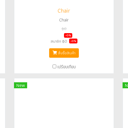
Chair
Chair
฿0
฿0
-0%
สมาชิก
฿0
-0%
สั่งซื้อสินค้า
เปรียบเทียบ
New
N