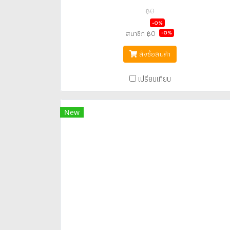
฿0
฿0
-0%
สมาชิก
฿0
-0%
สั่งซื้อสินค้า
เปรียบเทียบ
New