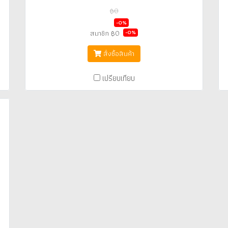
฿0
฿0
-0%
สมาชิก
฿0
-0%
สั่งซื้อสินค้า
เปรียบเทียบ