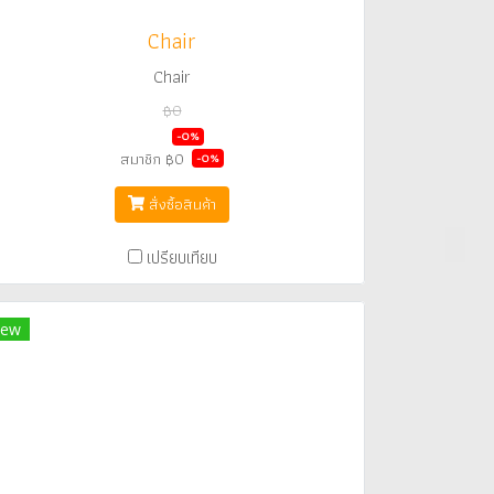
Chair
Chair
฿0
฿0
-0%
สมาชิก
฿0
-0%
สั่งซื้อสินค้า
เปรียบเทียบ
ew