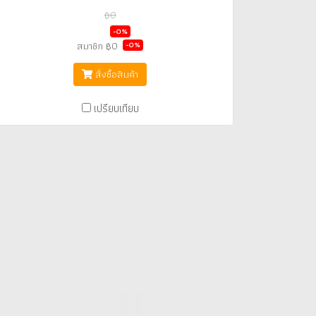
฿0
฿0
-0%
สมาชิก
฿0
-0%
สั่งซื้อสินค้า
เปรียบเทียบ