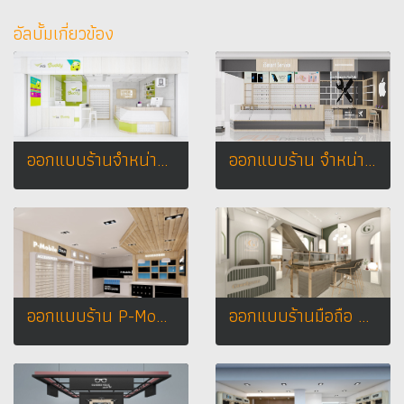
อัลบั้มเกี่ยวข้อง
ออกแบบร้านจำหน่ายมือถือ ร้าน ร้าน ais buddy by น้ำแข็งโฟน จ.ห้างกาฬสินธุ์พลาซ่า จ.กาฬสินธุ์
ออกแบบร้าน จำหน่ายมือถือ ซ่อมมือถือ ร้าน iSmart Service บิ๊กซี จ.มุกดาหาร
ออกแบบร้าน P-Mobile Plus เกาะพีพี จังหวัดกระบี่
ออกแบบร้านมือถือ Goodgems บางคูวัต