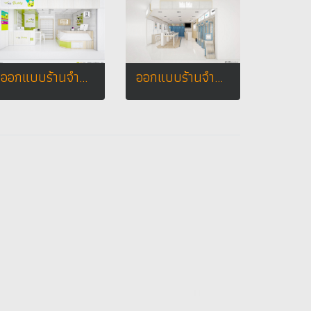
ออกแบบร้านจำหน่ายมือถือ ร้าน ร้าน ais buddy by น้ำแข็งโฟน จ.ห้างกาฬสินธุ์พลาซ่า จ.กาฬสินธุ์
ออกแบบร้านจำหน่ายมือถือ ร้านโฟนโฟน เทสโก้ดลตัส อ.เสนา จ.พระนครศรีอยุธยา