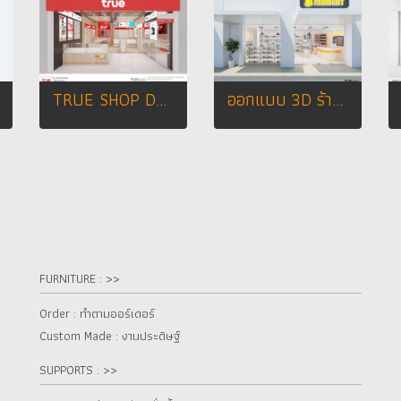
TRUE SHOP DESIGN
ออกแบบ 3D ร้าน MOMENT ร้านจำหน่ายกิ๊ฟช็อป ขายสินค้าหลายหมวดหมู่ เช่น เครื่องสำอาง , กระเป๋า , รองเท้า , ของใช้ในชีวิตประจำวัน , ของตกแต่งบ้าน ฯลฯ
FURNITURE : >>
Order : ทำตามออร์เดอร์
Custom Made : งานประดิษฐ์
SUPPORTS : >>