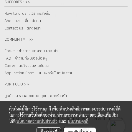
SUPPORTS : >>
How to order : วิธีการสั่งซื้อ
About us : เกี๋ยวกับเรา
Contact us : ติดต่อเรา
COMMUNITY : >>
Forum : ข่าวสาร บทความ น่าสนใจ
FAQ : คำถามที่พบเจอบ่อยๆ
Carrer : สนใจร่วมงานกับเรา
Application Form : แบบฟอร์มใบสมัครงาน
PORTFOLIO >>
ศูนย์รวม งานออกแบบ ทุกประเภทร้านค้า
เว็บไซต์นี้มีการใช้งานคุกกี้ เพื่อเพิ่มประสิทธิภาพและประสบการณ์ที่ดี
ในการใช้งานเว็บไซต์ของท่าน ท่านสามารถอ่านรายละเอียดเพิ่มเติม
© Copyright 2012 All Rights ลิขสิทธิ์ภาพ Reserved. fur.co.th
ได้ที่
นโยบายความเป็นส่วนตัว
และ
นโยบายคุกกี้
ผู้เข้าชมวันนี้
2,983