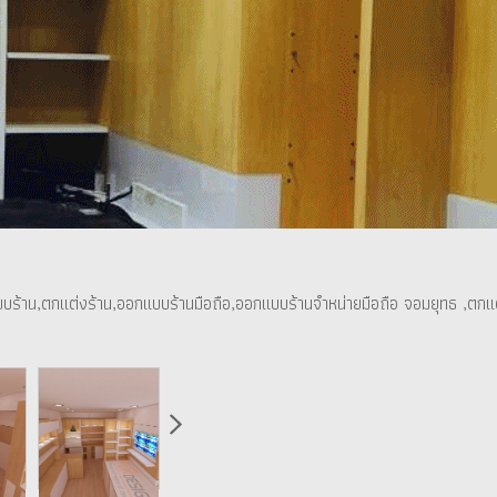
บร้าน,ตกแต่งร้าน,ออกแบบร้านมือถือ,ออกแบบร้านจำหน่ายมือถือ จอมยุทธ ,ตกแต