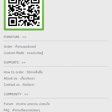
FURNITURE : >>
Order : ทำตามออร์เดอร์
Custom Made : งานประดิษฐ์
SUPPORTS : >>
How to order : วิธีการสั่งซื้อ
About us : เกี๋ยวกับเรา
Contact us : ติดต่อเรา
COMMUNITY : >>
Forum : ข่าวสาร บทความ น่าสนใจ
FAQ : คำถามที่พบเจอบ่อยๆ