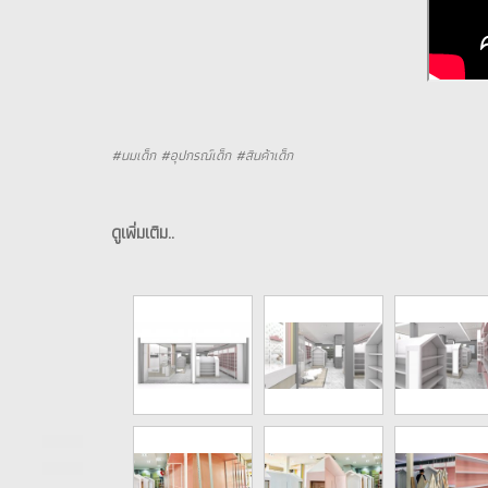
#นมเด็ก #อุปกรณ์เด็ก #สินค้าเด็ก
ดูเพิ่มเติม..