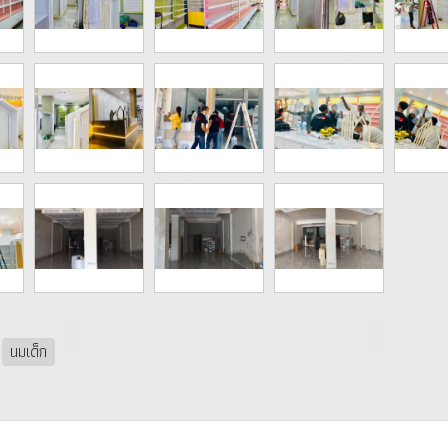
นมเด็ก