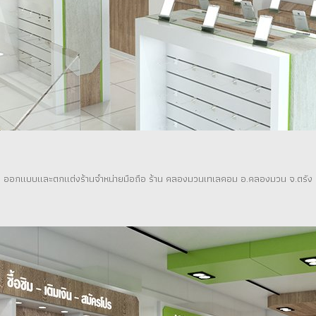
ออกแบบและตกแต่งร้านจำหน่ายมือถือ ร้าน คลองมวนเทเลคอม อ.คลองมวน จ.ตรัง