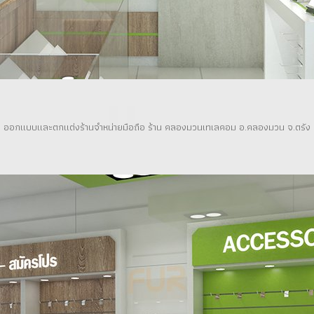
ออกแบบและตกแต่งร้านจำหน่ายมือถือ ร้าน คลองมวนเทเลคอม อ.คลองมวน จ.ตรัง