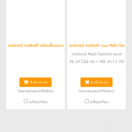
เคาน์เตอร์ ขายสินค้า พร้อมชั้นแขวนสินค้า ( BUDCOU0010001 )
เคาน์เตอร์ ขายสินค้า แบบ Multi-funct
เคาน์เตอร์ Multi Function ขนาด
52 cm (122 cm + 142 cm ) x 110
cm - ผลิตจากโครงสร้างไม้แปรรูป
฿14,700
฿42,900
เกรด A ปิดด้วยลามิเนต สีขาว และ
สั่งซื้อสินค้า
สั่งซื้อสินค้า
ลายไม้ ให้ผิวสัมผัสเสมือนไม้จริง
ทนต่อการใช้งาน และรอยขีดข่วน -
(มีหลายคุณสมบัติให้เลือก)
(มีหลายคุณสมบัติให้เลือก)
แบ่งพื้นที่การทำงาน เป็น 2 ส่วน
เปรียบเทียบ
เปรียบเทียบ
ส่วนเคาน์เตอร์และส่วนขาย
เคาน์เตอร์ด้านหน้าตกแต่งด้วยลามิ
เนตลายคอนกรีต ปิดทับด้วยตัว
อักษรเลเซอร์อะคริลิคใส - ส่วนที่ 2