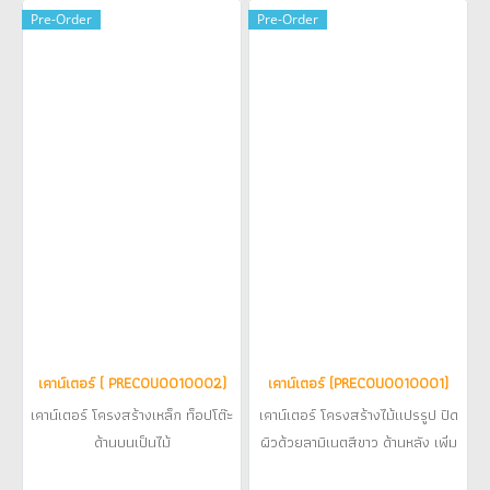
Pre-Order
Pre-Order
เคาน์เตอร์ ( PRECOU0010002)
เคาน์เตอร์ (PRECOU0010001)
เคาน์เตอร์ โครงสร้างเหล็ก ท็อปโต๊ะ
เคาน์เตอร์ โครงสร้างไม้แปรรูป ปิด
ด้านบนเป็นไม้
ผิวด้วยลามิเนตสีขาว ด้านหลัง เพิ่ม
ลิ้นชักเก็บของ พร้อมกุญแจล็อค
฿11,000
฿26,000