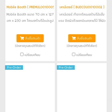
Mobile Booth ( PREMUL0010005 )
เคาน์เตอร์ ( BUDCOU0010002 )
Mobile Booth ขนาด 70 cm x 127
เคาน์เตอร์ ทำจากโครงสร้างไม้แข็ง
cm x 230 cm โครงสร้างไม้แปรรูป
แรง ปิดผิวด้วยลามิเนตลายไม้ ให้ผิว
ปิดผิวด้วยลามิเนต ลายไม้ สีขาว
สัมผัสเหมือนไม้จริงติดตั้งเต้ารับ
฿26,400
฿16,000
และ สีตามแบรนด์ของสินค้า หรือ
ไฟฟ้า 2 ชุด ด้านหน้าเคาน์เตอร์
สั่งซื้อสินค้า
สั่งซื้อสินค้า
ลูกค้าสามารถปรับเปลี่ยนสี ตาม
ตกแต่งด้วยโลโก้ ทำสี ด้านหลังติด
ต้องการ ติดตั้งไฟดาวน์ไลท์ 3 ดวง
ตั้งลิ้นชักพร้อมตัวล็อคกุญแจ *ราคา
(มีหลายคุณสมบัติให้เลือก)
(มีหลายคุณสมบัติให้เลือก)
เพิ่มแสงสว่าง โครงร้างป้ายป้ายด้าน
ไม่รวมค่าขนส่ง
เปรียบเทียบ
เปรียบเทียบ
บนติดตั้งด้วยโลโก้ร้านและโลโก้แบร์
นสินค้า ฉลุตัวอักษรอะคริลิค ปิดทับ
Pre-Order
Pre-Order
ด้านหน้า Booth ด้านหลัง Mobile
Booth ติดตั้งลิ้นชัก และ ชั้นวางของ