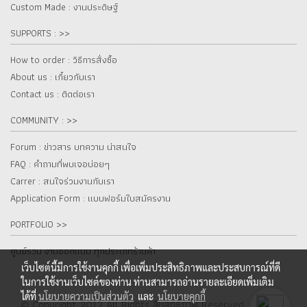
Custom Made : งานประดิษฐ์
SUPPORTS : >>
How to order : วิธีการสั่งซื้อ
About us : เกี๋ยวกับเรา
Contact us : ติดต่อเรา
COMMUNITY : >>
Forum : ข่าวสาร บทความ น่าสนใจ
FAQ : คำถามที่พบเจอบ่อยๆ
Carrer : สนใจร่วมงานกับเรา
Application Form : แบบฟอร์มใบสมัครงาน
PORTFOLIO >>
ศูนย์รวม งานออกแบบ ทุกประเภทร้านค้า
เว็บไซต์นี้มีการใช้งานคุกกี้ เพื่อเพิ่มประสิทธิภาพและประสบการณ์ที่ดี
ในการใช้งานเว็บไซต์ของท่าน ท่านสามารถอ่านรายละเอียดเพิ่มเติม
ได้ที่
นโยบายความเป็นส่วนตัว
และ
นโยบายคุกกี้
© Copyright 2012 All Rights ลิขสิทธิ์ภาพ Reserved. fur.co.th