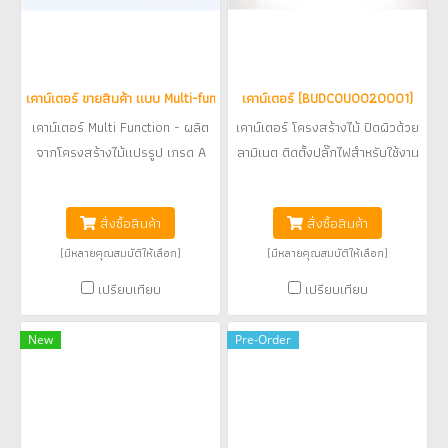
เคาน์เตอร์ ขายสินค้า แบบ Multi-function ( PREMUL0010010 )
เคาน์เตอร์ (BUDCOU0020001)
เคาน์เตอร์ Multi Function - ผลิต
เคาน์เตอร์ โครงสร้างไม้ ปิดผิวด้วย
จากโครงสร้างไม้แปรรูป เกรด A
ลามิเนต ติดตั้งปลั๊กไฟสำหรับใช้งาน
ปิดด้วยลามิเนต ลายปูนเปือย และ
2 ชุด ด้านหลังติดตั้ง ลิ้นชักเก็บ
฿42,900
฿16,000
ลายไม้ ให้ผิวสัมผัสเสมือนไม้จริง
สินค้า พร้อมตัวล็อคกุญแจ ป้าย
สั่งซื้อสินค้า
สั่งซื้อสินค้า
ทนต่อการใช้งาน และรอยขีดข่วน -
โลโก้ เลเซอร์ตัวอักษรอะคริลิค /
แบ่งพื้นที่การทำงาน เป็น 2 ส่วน
cnc พลาสวูดทำสี **ลูกค้าปรับ
(มีหลายคุณสมบัติให้เลือก)
(มีหลายคุณสมบัติให้เลือก)
ส่วนเคาน์เตอร์และส่วนขาย
เปลี่ยนสีได้ก่อนสั่งผลิต**
เปรียบเทียบ
เปรียบเทียบ
เคาน์เตอร์ด้านหน้าตกแต่งด้วยลามิ
เนตลายคอนกรีต - ส่วนที่ 2 เป็น
New
Pre-Order
พื้นที่สำหรับขาย ซ่อนปลั๊ก เก็บสาย
วางเครื่องบันทึกเงินสด